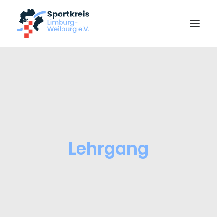
Start
Über uns
News
Ziele & Zahlen
Lehrgang
Sportabzeichen
Vereine