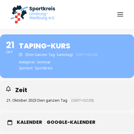
Start
21
TAPING-KURS
Über uns
OKT
(Den Ganzen Tag: Samstag)
(GMT+02:00)
Kategorie:
Seminar
News
Sportart:
Sportkreis
Ziele & Zahlen
Zeit
Sportabzeichen
21. Oktober 2023 Den ganzen Tag
(GMT+02:00)
Vereine
KALENDER
GOOGLE-KALENDER