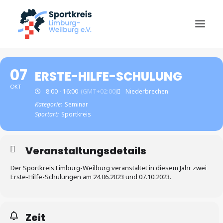
Start
07
ERSTE-HILFE-SCHULUNG
Über uns
OKT
8:00 - 16:00
(GMT+02:00)
Niederbrechen
Kategorie:
Seminar
News
Sportart:
Sportkreis
Ziele & Zahlen
Veranstaltungsdetails
Sportabzeichen
Der Sportkreis Limburg-Weilburg veranstaltet in diesem Jahr zwei
Erste-Hilfe-Schulungen am 24.06.2023 und 07.10.2023.
Vereine
Zeit